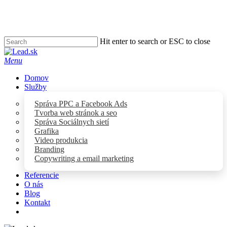
Skip
to
main
content
Hit enter to search or ESC to close
Close
Search
Menu
Domov
Služby
Správa PPC a Facebook Ads
Tvorba web stránok a seo
Správa Sociálnych sietí
Grafika
Video produkcia
Branding
Copywriting a email marketing
Referencie
O nás
Blog
Kontakt
facebook
youtube
instagram
tiktok