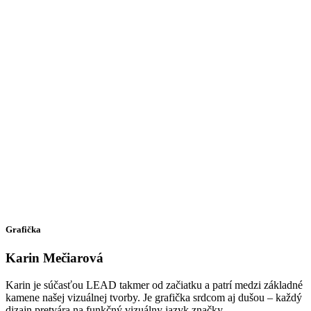
Grafička
Karin Mečiarová
Karin je súčasťou LEAD takmer od začiatku a patrí medzi základné
kamene našej vizuálnej tvorby. Je grafička srdcom aj dušou – každý
dizajn pretvára na funkčný vizuálny jazyk značky.