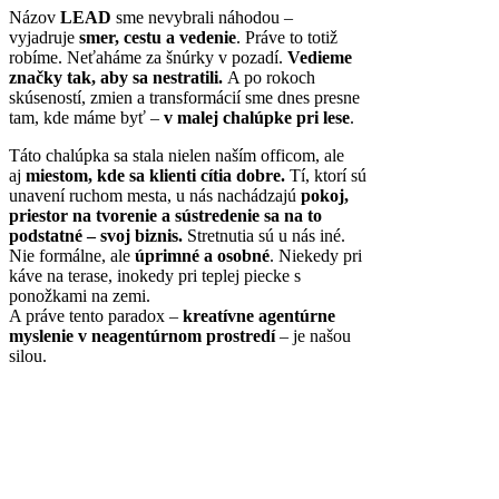
Názov
LEAD
sme nevybrali náhodou –
vyjadruje
smer, cestu a vedenie
. Práve to totiž
robíme. Neťaháme za šnúrky v pozadí.
Vedieme
značky tak, aby sa nestratili.
A po rokoch
skúseností, zmien a transformácií sme dnes presne
tam, kde máme byť –
v malej chalúpke pri lese
.
Táto chalúpka sa stala nielen naším officom, ale
aj
miestom, kde sa klienti cítia dobre.
Tí, ktorí sú
unavení ruchom mesta, u nás nachádzajú
pokoj,
priestor na tvorenie a sústredenie sa na to
podstatné – svoj biznis.
Stretnutia sú u nás iné.
Nie formálne, ale
úprimné a osobné
. Niekedy pri
káve na terase, inokedy pri teplej piecke s
ponožkami na zemi.
A práve tento paradox –
kreatívne agentúrne
myslenie v neagentúrnom prostredí
– je našou
silou.