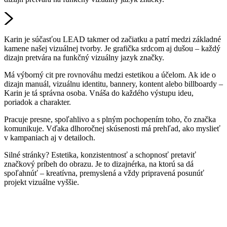
Karin je súčasťou LEAD takmer od začiatku a patrí medzi základné
kamene našej vizuálnej tvorby. Je grafička srdcom aj dušou – každý
dizajn pretvára na funkčný vizuálny jazyk značky.
Má výborný cit pre rovnováhu medzi estetikou a účelom. Ak ide o
dizajn manuál, vizuálnu identitu, bannery, kontent alebo billboardy –
Karin je tá správna osoba. Vnáša do každého výstupu ideu,
poriadok a charakter.
Pracuje presne, spoľahlivo a s plným pochopením toho, čo značka
komunikuje. Vďaka dlhoročnej skúsenosti má prehľad, ako myslieť
v kampaniach aj v detailoch.
Silné stránky? Estetika, konzistentnosť a schopnosť pretaviť
značkový príbeh do obrazu. Je to dizajnérka, na ktorú sa dá
spoľahnúť – kreatívna, premyslená a vždy pripravená posunúť
projekt vizuálne vyššie.