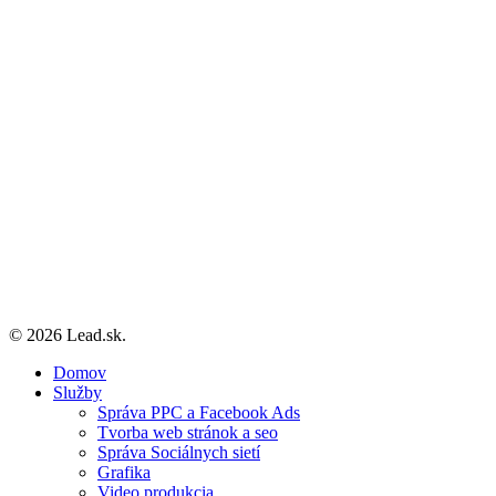
0907 700 730
Sídlo:
Lead SK, s.r.o.
Wolkrová 19,
851 01 Bratislava
IČO 47559497
IČ DPH SK2024001617
Zásady používania súborov cookie (EÚ)
Obchodné podmienky
© 2026 Lead.sk.
Close
Domov
Menu
Služby
Správa PPC a Facebook Ads
Tvorba web stránok a seo
Správa Sociálnych sietí
Grafika
Video produkcia