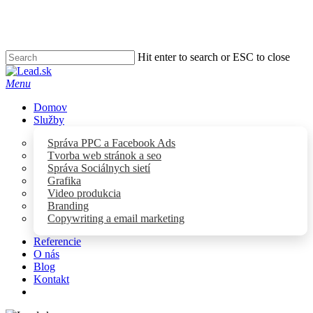
Skip
to
main
content
Hit enter to search or ESC to close
Close
Search
Menu
Domov
Služby
Správa PPC a Facebook Ads
Tvorba web stránok a seo
Správa Sociálnych sietí
Grafika
Video produkcia
Branding
Copywriting a email marketing
Referencie
O nás
Blog
Kontakt
facebook
youtube
instagram
tiktok