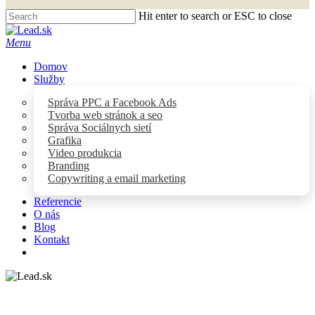
Hit enter to search or ESC to close
Close
Search
Menu
Domov
Služby
Správa PPC a Facebook Ads
Tvorba web stránok a seo
Správa Sociálnych sietí
Grafika
Video produkcia
Branding
Copywriting a email marketing
Referencie
O nás
Blog
Kontakt
facebook
youtube
instagram
tiktok